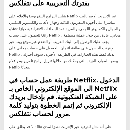
بفترتك التجريبية على نتفلكس
شاهد البرامج التلفزيونية والأفلام على Netflix عبر الإنترنت أو قم بالبث
مباشرةً على أجهزة التلفزيون الذكية وجهاز الألعاب والكمبيوتر المكتبي
وMac والجوال والكمبيوتر اللوحي، والمزيد. تعد البطاقات الافتراضية خيارًا
رائعًا للحصول على حساب Netflix مجاني. عادة ، من خلال عملية منتظمة ،
يجب عليك الوصول إلى البنك القريب أو التقدم عبر موقع ويب عبر
الإنترنت للحصول على بطاقة ائتمان. للحصول على حساب مجاني على
Netflix ، لديك فقط هذه الخيارات. في الطريقة الأخيرة ، سوف أخبرك
ببعض الموارد الجيدة التي يمكنك من خلالها تنزيل برامج تلفزيونية وأفلام
Netflix مجانًا.
طريقة عمل حساب في Netflix. الدخول
الى الموقع الإلكتروني الخاص بـ Netflix
على الشبكة العنكبوتية. قم بإدخال بريدك
الإلكتروني ثم إتمم الخطوة بتوليد كلمة
مرور لحساب نتفلكس.
قد يُطلق على Netflix على أنه مثال للترفيه عبر الإنترنت نظرًا لمدى