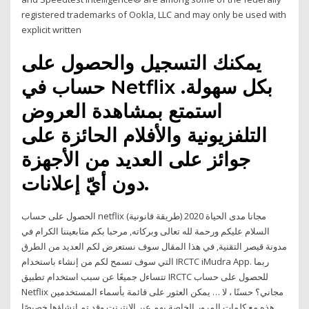
registered trademarks of Ookla, LLC and may only be used with
explicit written
يمكنك التسجيل والحصول على
حساب في Netflix بكل سهولة.
استمتع بمشاهدة العروض
التلفزيونية والأفلام الحائزة على
جوائز على العديد من الأجهزة
دون أيّ إعلانات.
الحصول على حساب netflix مجانا مدى الحياة 2020 (طريقة قانونية)
السلام عليكم ورحمة لله تعالى وبركاته, مرحبا بكم متابعيننا الكرام في
مدونة قيصر التقنية, في هذا المقال سوف نستعرض لكم العديد من الطرق
التي سوف تسمح لكم من إنشاء باستخدام IRCTC iMudra App. ربما
تتساءل جميعًا عن سبب استخدام تطبيق IRCTC للحصول على حساب
Netflix مجاني؟ حسنًا ، لا … يمكن العثور على قائمة بأسماء المستخدمين
هذه مع كلمات المرور الخاصة بهم عبر الإنترنت وقد تم إنشاؤها خصيصًا