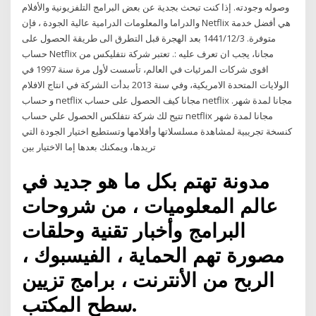
وصوله وجودته. إذا كنت تبحث بجدية عن بعض البرامج التلفزيونية والأفلام
والدراما والمعلومات الدرامية عالية الجودة ، فإن Netflix هي أفضل خدمة
متوفرة. 3‏‏/12‏‏/1441 بعد الهجرة قبل التطرق الى طريقة الحصول على
حساب Netflix مجانا، يجب ان تعرف عليه :. تعتبر شركة نتفليكس من
اقوى شركات المرئيات في العالم، تأسست لأول مرة سنة 1997 في
الولايات المتحدة الامريكية، وفي سنة 2013 بدأت الشركة في انتاج الافلام
و حساب netflix مجانا كيف الحصول على حساب netflix مجانا لمدة شهر.
تتيح لك شركة نتفلكس الحصول علي حساب netflix مجانا لمدة شهر
كنسخة تجريبية لمشاهدة مسلسلاتها وأفلامها وتستطيع اختيار الجودة التي
تريدها، ويمكنك بعدها إما الاختيار بين
مدونة تهتم بكل ما هو جديد في
عالم المعلوميات ، من شروحات
البرامج وأخبار تقنية وحلقات
مصورة تهم الحماية ، الفيسبوك ،
الربح من الأنترنت ، برامج تزيين
سطح المكتب.