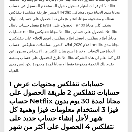
لتوفر لك امتياز تسجيل دخول المستخدم المسجل في حساب Netflix
المميز. طريقة مشاهدة نتفلكس netflix مجانا مدى الحياة بدون مشاكل.
طريقة الحصول على حسابات بايبال paypal شغالة و مشحونة مجانا.
تفعيل حساب بايبال paypal بشكل كلي مجانا 100%. الحصول على
حسابات netflix مجانا نتفليكس Netflix , للحصول على حساب Netflix
مجاناً, أفلام نتفلكس, افضل افلام نتفلكس, اقوى الافلام على نتفليكس,
افلام 2020, افلام اكشن, مسلسلات نتفليكس, حساب netflix مجانا مدى
الحياة في الاوقات الاخيرة اصبح هناك الكثير من الاشخاص يبحثون عن
طرق للحصول على حساب بمنصة Netflix، لكن كما نعلم ان هذة الشركة
تقدم تلك الخدمة مدفوعة فقط او مجانا لمدة محدودة لكن ليس مدي
الحياة.
حسابات نتفلكس محتويات عرض 1
حسابات نتفلكس 2 طريقة الحصول على
حساب Netflix مجانا لمدة 30 يوم بدون
فيزا 3 استخدام معلومات فيزا وهمية كل
شهر لأجل إنشاء حساب جديد على
نتفلكس 4 الحصول على أكثر من شهر