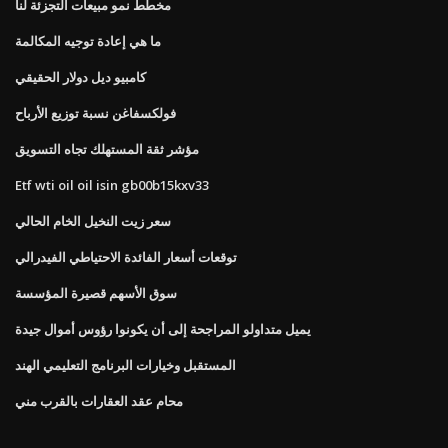
مخطط نمو مبيعات التجزئة لنا
ما هي إعادة توجيه المكالمة
كامبيو ديل دولار الحقيقي
فولكسفاغن نسبة توزيع الأرباح
مؤشر ثقة المستهلك تجاه التسويق
Etf wti oil oil isin gb00b15kxv33
سعر زيت النخيل الخام الحالي
توقعات أسعار الفائدة الاحتياطي الفيدرالي
سوق الأسهم قصيرة المؤسسة
يميل متداولو المراجحة إلى أن يكونوا رؤوس أموال جيدة
المستقبل وخيارات البرنامج التعليمي الهند
محام عقد العقارات بالقرب مني