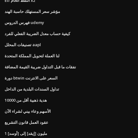
Etf النفط الخام x2
مؤشر سعر المستهلك حاسبة الهند
فهرس الدروس udemy
كيفية حساب معدل الضريبة الفعلي للفرد
تصنيفات المحلل aapl
لنا العملة لتحويل المملكة المتحدة
نفقات ما قبل التداول ضريبة القيمة المضافة
دورة btwin السعر على الانترنت
تداول السندات البلدية من الداخل
هدية ذهبية أقل من 10000
الأسهم وعاء بيني لشراء الآن
عقود العمل قانون التشريع
1 مليون [إيقد] إلى [أوسد]