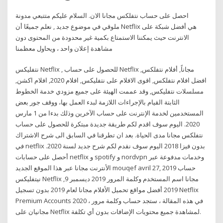
احصل على حساب نتفلكس مجانا الان. السلام عليكم متتبعي مدونة
ملوقي في موضوع جديد , نعلم جميعًا أن Netflix هي أفضل شبكة على
الانترنت حيث يمكننا الاستمتاع بكمية غير محدودة من المحتوى دون
مشاهدة إعلان واحد ، ويحاول معظمنا
نتفليكس Netflix , للحصول على حساب Netflix مجاناً, أفلام نتفلكس,
افضل افلام نتفلكس, اقوى الافلام على نتفليكس, افلام 2020, افلام اكشن,
مسلسلات نتفليكس, وقد عممت الهيئة على جميع مزودي خدمة الخطوط
الثابتة القيام بالإجراءات اللازمة لبدء العمل بها، ووقف جور بعض
المستخدمين لخدمة الإنترنت على حساب الآخرين وذلك بدءا من 1 مارس
2020. اليوم سوف اقدم لكم طريقة جديدة مبتكرة للحصول على حساب
نتفلكس مجانا مدى الحياة. بعد ان تطرقنا في السابق الى شرح الاشتراك
في netflix بدون فيزا 2018 اليوم سوف نقدم لكم شرح جديد لسنة 2020.
أحصل على حسابات netflix و spotify و nordvpn وخدمات مدفوعة عبر
الأنترنت مجانا عبر هذا الموقع الجديد mouqef avril 27, 2019 حساب
نيتفليكس Netflix مجانا اسم المستخدم وكلمة المرور 2019 ديسمبر 9,
2019 أفضل مواقع تحميل الأفلام مجانا لعام 2019 بدون تسجيل Netflix
Premium Accounts 2020 ، في هذه المقالة ، ستجد حساب وكلمة مرور
مجانيان على Netflix لمشاهدة جميع محتويات الإضافات بدون أي تكلفة.