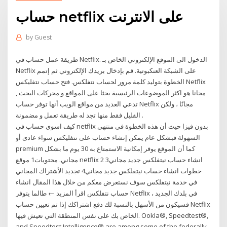
حساب netflix على الانترنت
by
Guest
طريقة عمل حساب في Netflix. الدخول الى الموقع الإلكتروني الخاص بـ
Netflix على الشبكة العنكبوتية. قم بإدخال بريدك الإلكتروني ثم إتمم
الخطوة بتوليد كلمة مرور لحساب نتفلكس. فتح حساب نتفلیکس Netflix
مجانا هو اكثر الموضوعات الرئيسية بحثا على المواقع و محركات البحث ,
تدعي العديد من مواقع الويب أنها توفر حساب Netflix مجانًا ، ولكن
القليل فقط منها تجد له طريقة تعمل و مضمونة .
كيف اسوي حساب في netflix بدون فيزا حيث أن هذه الخطوة في منتهى
السهولة فبشكل عام يمكن إنشاء حساب على نتفليكس سواء عادى أو
premium كما أن الموقع يوفر إمكانية الاستمتاع به 30 يوم ما بشكل
مجاني. محتويات1 موقع netflix 2 انشاء حساب نيتفلكس جديد مجاني3
خطوات انشاء حساب نيتفلكس جديد مجاني4 تجديد الأشتراك المجاني
في خدمة نيتفلكس سوف نستعرض معكم من خلال هذا المقال انشاء
حساب نتفلكس اقرأ المزيد ← طالما يتوفر Netflix في بلدك الجديد ،
فسيكون من الأسهل بالنسبة لك دفع اشتراكك إذا تم تعيين حساب Netflix
الخاص بك على نفس المنطقة التي تعيش فيها. Ookla®, Speedtest®,
and Speedtest Intelligence® are among some of the federally