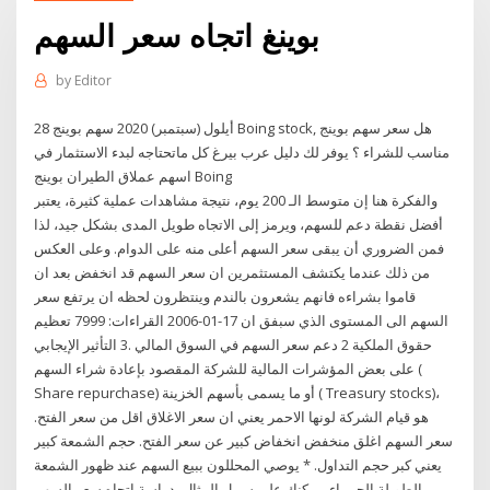
بوينغ اتجاه سعر السهم
by
Editor
28 أيلول (سبتمبر) 2020 سهم بوينج Boing stock, هل سعر سهم بوينج
مناسب للشراء ؟ يوفر لك دليل عرب بيرغ كل ماتحتاجه لبدء الاستثمار في
اسهم عملاق الطيران بوينج Boing
والفكرة هنا إن متوسط الـ 200 يوم، نتيجة مشاهدات عملية كثيرة، يعتبر
أفضل نقطة دعم للسهم، ويرمز إلى الاتجاه طويل المدى بشكل جيد، لذا
فمن الضروري أن يبقى سعر السهم أعلى منه على الدوام. وعلى العكس
من ذلك عندما يكتشف المستثمرين ان سعر السهم قد انخفض بعد ان
قاموا بشراءه فانهم يشعرون بالندم وينتظرون لحظه ان يرتفع سعر
السهم الى المستوى الذي سبفق ان 17-01-2006 القراءات: 7999 تعظيم
حقوق الملكية 2 دعم سعر السهم في السوق المالي .3 التأثير الإيجابي
على بعض المؤشرات المالية للشركة المقصود بإعادة شراء السهم (
Share repurchase) أو ما يسمى بأسهم الخزينة ( Treasury stocks)،
هو قيام الشركة لونها الاحمر يعني ان سعر الاغلاق اقل من سعر الفتح.
سعر السهم اغلق منخفض انخفاض كبير عن سعر الفتح. حجم الشمعة كبير
يعني كبر حجم التداول. * يوصي المحللون ببيع السهم عند ظهور الشمعة
الطويلة الحمراء. يمكنك على سبيل المثال، دراسة اتجاه سعر السهم