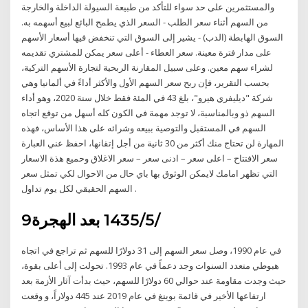
والمستثمرين على حد سواء للتأكد من طبيعة السيولة الداخلة والخارجة
من السهم أثناء سعر الطلب - السعر الذي يطمح البائع لبيع أسهمه به.
السوق الهابطة (الدب) - يشير إلى السوق التي تنخفض فيها أسعار الأسهم
على مدار فترة معينة. سعر العطاء - أعلى سعر يمكن للمشتري تقديمه
لشراء سهم معين. وعلى سبيل المقارنة الربحية لتجارة الأسهم التركية،
بحسب التقرير، فإن ربح سعر السهم الأول والأكثر أداءً في ألمانيا وهي
شركة "ديليفري هيرو"، بلغ 43 في المئة فقط خلال سنة 2020، وهو أداء
السهم ذو وبالمناسبة، لا توجد مهمة في الكون كله أسهل من توقع اتجاه
السهم في المستقبل والتوصية ببيعه وشرائه على هذا الأساس، فهذه
المهارة لن تحتاج منك أكثر من 30 ثانية من أجل إتقانها، احفظ عني العبارة
سعر الافتتاح – اعلى سعر – ادنى سعر – سعر الاغلاق وحميع هذة الاسعار
التي تظهر امامك لايمكن الوثوق بها باي حال من الاحوال لكي تمثل سعر
السهم الحقيقي لكل يوم تداول .
9‏‏/5‏‏/1435 بعد الهجرة
في عام 1990، وصل سعر السهم إلى 31 دولارًا للسهم ثم تراجع في اتجاه
هبوطي متعدد السنوات وجد دعماً في عام 1993. تحولت إلى أعلى بقوة،
حيث وجدت مقاومة عند حوالي 60 دولارًا للسهم، حيث بدأت آثار الأزمة بعد
ارتفاعها الأخير في قائمة بوينغ في عام 2019 عند 445 دولاراً، و وقعت