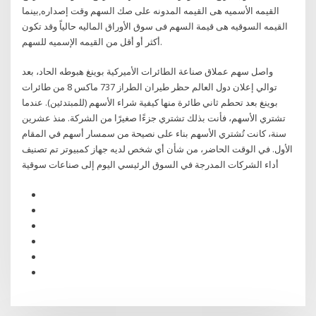
القيمه الأسميه هى القيمه المدونه على صك السهم وقت إصداره,بينما
القيمه السوقيه هى قيمة السهم فى سوق الأوراق الماليه حالياً وقد تكون
أكثر أو أقل من القيمه الإسميه للسهم.
واصل سهم عملاق صناعة الطائرات الأميركية بوينغ هبوطه الحاد، بعد
توالي إعلان دول العالم حظر طيران الطراز 737 ماكس 8 من طائرات
بوينغ بعد تحطم ثاني طائرة منها كيفية شراء الأسهم (للمبتدئين). عندما
تشتري الأسهم، فأنت بذلك تشتري جزءًا صغيرًا من الشركة. منذ عشرين
سنة، كانت تُشتري الأسهم بناء على نصيحة من سمسار أسهم في المقام
الأول. في الوقت الحاضر، من شأن أي شخص لديه جهاز كمبيوتر تم تصنيف
أداء الشركات المدرجة في السوق الرئيسي اليوم إلى صناعات سوقية