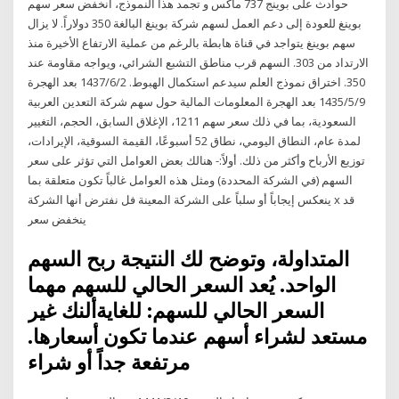
حوادث على بوينج 737 ماكس و تجمد هذا النموذج، انخفض سعر سهم
بوينغ للعودة إلى دعم العمل لسهم شركة بوينغ البالغة 350 دولاراً. لا يزال
سهم بوينغ يتواجد في قناة هابطة بالرغم من عملية الارتفاع الأخيرة منذ
الارتداد من 303. السهم قرب مناطق التشبع الشرائي، ويواجه مقاومة عند
350. اختراق نموذج العلم سيدعم استكمال الهبوط. 2‏‏/6‏‏/1437 بعد الهجرة
9‏‏/5‏‏/1435 بعد الهجرة المعلومات المالية حول سهم شركة التعدين العربية
السعودية، بما في ذلك سعر سهم 1211، الإغلاق السابق، الحجم، التغيير
لمدة عام، النطاق اليومي، نطاق 52 أسبوعًا، القيمة السوقية، الإيرادات،
توزيع الأرباح وأكثر من ذلك. أولاً:- هنالك بعض العوامل التي تؤثر على سعر
السهم (في الشركة المحددة) ومثل هذه العوامل غالباً تكون متعلقة بما
ينعكس إيجاباً أو سلباً على الشركة المعينة فل نفترض أنها الشركة x قد
ينخفض سعر
المتداولة، وتوضح لك النتيجة ربح السهم
الواحد. يُعد السعر الحالي للسهم مهما
السعر الحالي للسهم: للغايةألنك غير
مستعد لشراء أسهم عندما تكون أسعارها.
مرتفعة جداً أو شراء