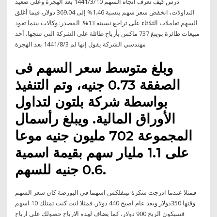
درس كيف تعرف اتجاه السهم 10‏‏/3‏‏/1441 بعد الهجرة وعلى صعيد
التداولات، انخفض سعر سهم بنسبة 1.46% إلى 369.04 دولار، فيما أغلق
السهم تعاملات الثلاثاء على تراجع نسبته 13%. المصدر: وكالات بينما تعود
مبيعات طائرة بوينغ 737 ماكس بأرباح طائلة على الشركة التي تنتجها، أحد
مهندسي الشركة يقول إنها لم 3‏‏/8‏‏/1441 بعد الهجرة
وبلغ متوسط سعر السهم فى
الصفقة 0.73 جنيه، وتم التنفيذ
بواسطة شركة بلتون لتداول
الأوراق المالية. ويبلغ رأسمال
المجموعة 702 مليون جنيه موعا
على 1.1 مليار سهم بقيمة اسمية
0.6 جنيه للسهم.
فمثلا عندما ادرجت شكرة نيتفلكس اسهما في البورصة كان سعر السهم
وقتها 350دولار وبعد عام اصبح 440 دولار. فمثلا انت كنت تمتلك 10 اسهم
فسيكون الربح 900 دولار، كما يضاف لهذه الارباح حصولك على ارباح