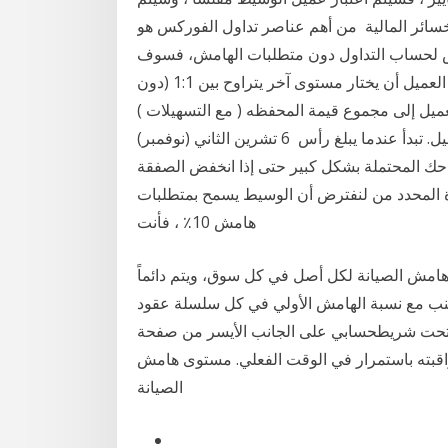
سائر المالية من أهم عناصر تداول الفوركس هو
امش لحساب التداول دون متطلبات الهامش، فسوف
يصدر لك “طلب هامش إضافي”، وربما نقوم لكن بوسع العميل أن يختار مستوى آخر يتراوح بين 1:1 (دون
ال العميل إلى مجموع قيمة المحفظه ( مع التسهيلات )
التي يؤدي الانخفاض عنها إلى تخفيض القوة الشرائية للعميل. تبدأ عندما يبلغ رأس 6 تشرين الثاني (نوفمبر)
 أرباحك المحتملة بشكل كبير حتى إذا انخفض الصفقة
المحدد من لنفترض أن الوسيط يسمح بمتطلبات
هامش 10٪ ، فأنت
 هامش الصيانة لكل أصل في كل سوق، ويتم دائماً
نب مع نسبة الهامش الأولي في كل سلسلة عقود
 تحت شريطحسابي على الجانب الأيسر من صفحة
مراقبته باستمرار في الوقت الفعلي. مستوى هامش
الصيانة