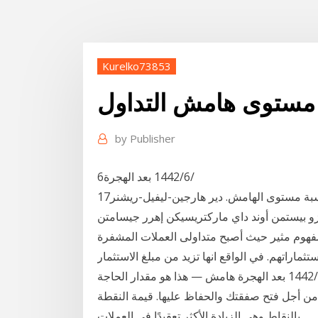
Kurelko73853
مستوى هامش التداول
by
Publisher
6‏‏/6‏‏/1442 بعد الهجرة
17‏‏/8‏‏/1441 بعد الهجرة حساب مستوى هامش الفوركس حاسبة مستوى الهامش. دير هارجين-ليفيل-ريشنر
و بيستمن أوند داي ماركتريسيكن إهرر جيسامتن W &
مفهوم مثير حيث أصبح متداولى العملات المشفرة
اراتهم. في الواقع انها تزيد من مبلغ الاستثمار
دون احتجاز الأصول بأي شكل من الأشكال ومع ذلك 11‏‏/4‏‏/1442 بعد الهجرة هامش — هذا هو مقدار الحاجة
 صفقتك والحفاظ عليها. قيمة النقطة — Pip تعني النسبة المئوية
بالنقاط وهي الزيادة الأكثر تعقيدًا في العملات.