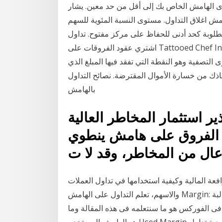
وى الهامش الخاص بك إلى أقل من حد معين. يشار
 اغلاق التداول. مستوى النسبة المئوية للسهم
وبة كحد أدنى للحفاظ على مركز مفتوح. تداول Tattooed Chef Inc عبر الإنترنت مع CAPEX.com.
اشتري عقود الفروقات على Tattooed Chef Inc واطلع على الأخبار الحية وعروض الأسعار والتحليلات
لتصفية وهو النقطة التي تفقد فيها المبلغ الذي
اذك من خسارة الأموال المقترضة. نصائح التداول
بالهامش
ر استثمار المخاطر العالية
ود الفروق على هامش ينطوي
ل من المخاطر، وقد لا ت
ة المالية وكيفية استخدامها في تداول العملات
والاسهم، تعلم التداول على الهامش Margin: حيث أن هبوط الرصيد السوقي إلى ما دون مستوى المطالبة
فى الفوركس هو ما سنتعلمه فى هذه المقالة وما
هو الهامش المستخدم Used Margin بالنفوذ وعليك استخدامه بحرص كما شرحنا فى استراتيجية تداول