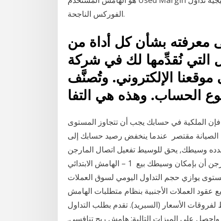
الفوركس الناجحة.
لى معرفته بشأن كل أداة من
تي نُقدِّمها لك في شركة Exness ضمن
قعنا الإلكتروني. وتُصنَّف
وع الحساب. وهذه هي التفا
فإن الملكية في حسابك يجب أن تتجاوز المستوى
ش الصيانة مقتصر عندما ينخفض رصيد حسابك إلى
طك, يحق للوسيط تفعيل اتصال المارجن “Margin Call”. يعني
اتصال المارجن أن بإمكان وسيطك بيع 1 – الهامش الابتدائي (Initial margin) وهو ما يدفعه العميل في
وى يوازي حجم التداول اليومي لسوق العملات
جميع عقود العملات الأجنبية بنظام متطلبات الهامش (Margin) وهذا يعني أنه بين
روقات الأسعار (السبريد). تقدم بطلب التداول
واحصل على الميزات التالية: هامش ربح تنافسي.