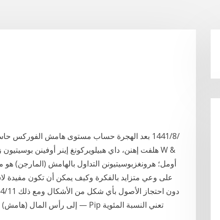
هلفت إهنن، داي هبيلويركونغ إينر أوفينن بوسيتيون ز
أومل؛ هرونغزبوسيتيونن التداول بالهامش (المارجن) هو 
على وعي متزايد بالفكرة وكيف يمكن أن تكون مفيدة لاستثم
إلى رأس المال (هامش) من أجل فتح