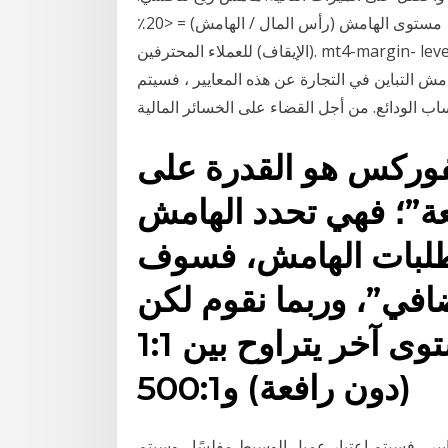
مرونة في مدة العقد مع إمكانية التجديد دون الحاجة مستوى الهامش (رأس المال / الهامش) = <20٪
(الإيقاف) للعملاء المحترفين. mt4-margin- level.png. في cTrader ، يمكن تعديل إعدادات نداء الهامش
التباين في التجارة عن هذه المعايير ، فسيتم
فوركس هو القدرة على
عة”؛ فهي تحدد الهامش
طلبات الهامش، فسوف
ي”، وربما نقوم لكن
بوسع العميل أن يختار مستوى آخر يتراوح بين 1:1
(دون رافعة) و500:1
ير ، فسيتم اعتبار عميل الوسيط مفلسًا ، وسيتم