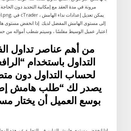
إلى مستوى الهامش المفضل لديك إذا انخفض مستوى هامش 
اعتبار عميل الوسيط مفلسًا ، وسيتم شطب أمواله من حساب الودائع. من أجل القضاء على الخسائر المالية
من أهم عناصر تداول ال
التداول باستخدام “الراف
لحساب التداول دون مت
يصدر لك “طلب هامش إضاف
إذا انخفض مستوى هامش التباين في التجارة عن هذه المعاي