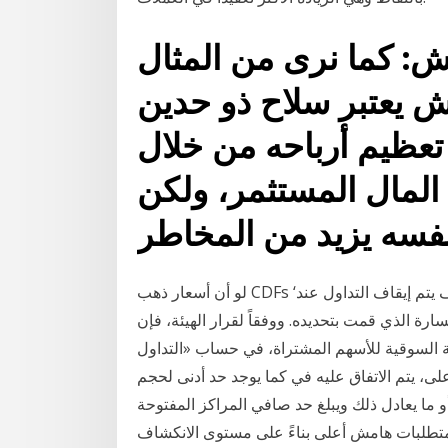
مش: كما نرى من المثال
مش يعتبر سلاح ذو حدين
تعظيم أرباحه من خلال
لمال المستثمر، ولكن
لو أن أسعار ذهب CDFs ‘انخفضت‘ من 1,410$ بشكل مباشر إلى 1,350$، فسوف يتم إيقاف التداول عند
ستوى إيقاف الخسارة الذي قمت بتحديده. ووفقاً لقرار الهيئة، فإن
% كحد أدنى من القيمة السوقية للأسهم المشتراة، في حساب «التداول
 يتم الاتفاق عليه في كما يوجد حد أدنى لحجم
ر أمريكي أو ما يعادل ذلك ويبلغ حد صافي المراكز المفتوحة (nop) 3 ملايين دولار
هامش أعلى بناءً على مستوى الانكشاف. Mar 18, 2020 · مستوى التوقف. يبدأ