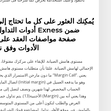
يُمكِنك العثور على كل ما تحتاج إ
أدوات التداول ال
صفحة مواصفات العقد على مو
الأدوات وفق ن
مستوى هامش الصيانة. للإبقاء على مركزك مفتوحًا، 
الإجمالي لهامش الصيانة. علمًا بأن متطلبات مستوى هام
ما دون مارجن الاستمرار الذي يحدده وسي
الحساب المخصص لهذا شهرين ونصف لتصل إلى مست
الأجنبية(13). يتم تداول 
العرض والطلب لتكون أعلى من المستوى المتوسط لف
بالهامش عبر موقع الأهلي تداول لمضاعفة قوتك الشرائية 