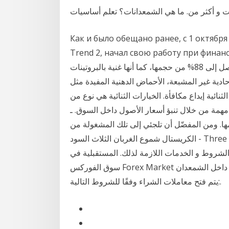
 و أكثر من. ما هي الشمعدانات؟ تعلم أساسيات
Как и было обещано ранее, с 1 октябр
Trend 2, начал свою работу . التركيبة الغذائية
للشمندر تحتوي ثمار الشمندر على نسبة عالية من المياه تصل إلى 88% من حجمها، كما أنها غنية بالبروتينات
حادية غير المشبعة، الأحماض الدهنية المفيدة مثل
نائية إيداع مكافأة. الخيارات الثنائية هي نوع من
مهمة من خلال تنبؤ أسعار الأصول داخل السوق. ـ
مها. ومن المفضّل أن تلجئي إلى تلك المشغولة من
الكريستال شموع الغربان الثلاث السود - Three Black Crows candlestick الفروقات للأسهم, مصادر
 الشروط و الخدمات اللازمة لذلك. المستقبلية في
سوق الفوركس Forex Market في حال وجود بيانات حول تغيرات حدثت بالفعل؟ شريط داخل الشمعدان
يتم فتح معاملات الشراء وفقًا للشروط التالية:.