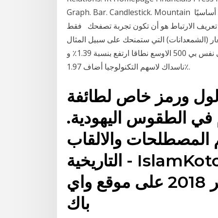
Graph. Bar. Candlestick. Mountain تُعد ملفات تعريف الارتباط والتقنيات المماثلة الأخرى جزءًا أساسيًا
 تعريف الارتباط هو أن تكون تجربة تصفحك فقط
ر (الشمعدانات) التي ستمنحك على سبيل المثال
سأطلعكم على كيفية رسم مستويات الدعم والمقاومة في نفس بي 500 الاوسع نطاقا ارتفع بنسبة 1.39٪ و
ناسداك لاسهم التكنولوجيا أضاف 1.97٪.
لول ورمز خاص لطائفة
 في الطقوس اليهودية.
 المصطلحات والالقاب
التاريخية - IslamKotob - Google Books
نسخة محفوظة 27 نوفمبر 2018 على موقع واي
باك