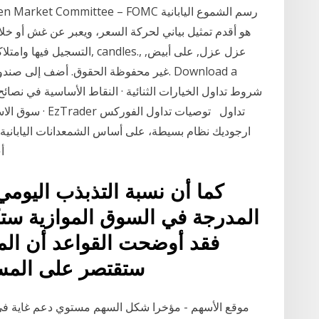
التسجيل فيها وامتلاكها سلطة ت
سوق الاسهم · 
اد
كما أن نسبة التذبذب اليوم
فقد أوضحت القواعد أن الم
ستقتصر على المست