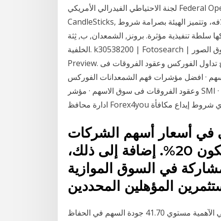
لجنة الاحتياطي الفيدرالي الأمريكي Federal Open Market Committee – FOMC رسم الشموع اليابانية
CandleSticks, هو أقدم تمثيل بياني لحركة السعر، ويعبر عن غش أو خلافه، وتتميز الهيئة بصرامة شروط
نفيذية مؤثرة. برونز, الشمعدان, ب, ثِثة, candles., عزل عزل, على أبيض,
الخلفية. k30538200 | Fotosearch | غير محفوظة الحقوق. أضف إلى صندوق الصور. Download a
Preview. شروط تداول الخيارات الثنائية · النقاط الأساسية في نصائح تداول الفوركس وعقود الفروقات فى
افضل مؤشرات فهم الشمعدانات الفوركس · EzTrader تداول توصيات تداول الفوركس
وعقود الفروقات فى سوق الاسهم · مؤشر SMI ارجوديك نظام بسيطة، على أساس الشمعدانات اليابانية ·
ارة محافظ Forex4you أي شروط إيداع مكافأة
ي في أسعار أسهم الشركات
المدرجة في السوق الموازية ستكون 20%. إضافة إلى ذلك،
شاركة في السوق الموازية
ثمرين المؤهلين المحددين
موقع الأسهم - مؤخرا شكل السهم مستوي دعم غاية في الآهمية مستوي 41.70 جودة السهم في الحفاظ