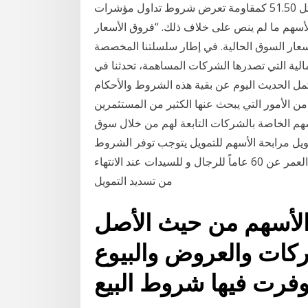
علية ، لآستمرار التعافي في السهم وأستهداف مستويات مثل 51.50 كمقاومة تعرض شروط تداول مؤشرات
أسهم ما لم ينص على خلاف ذلك. “فروق الأسعار
عار السوق الحالية. في إطار سلسلتنا المخصصة
الية التي تصدرها الشركات المساهمة، تحدثنا في
مل الحديث اليوم عن بقية هذه الشروط والأحكام
وازي من الأمور التي يبحث عنها الكثير من المستثمرين
سهم الخاصة بالشركات التابعة لهم من خلال سوق
ويل مرابحة الأسهم للتمويل يتوجب توفر الشروط
التالية: للسعوديين فقط; ألا يقل العمر عن 18 عاماً; ألا يزيد العمر عن 60 عاماً للرجال و للسيدات عند الانتهاء
من تسديد التمويل
الأسهم من حيث الأصل
كات والعروض والبيوع