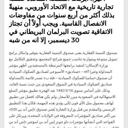
تجارية تاريخية مع الاتحاد الأوروبي، منهيةً
بذلك أكثر من أربع سنوات من مفاوضات
الانفصال القاسية. ويجب أولاً أن تجتاز
الاتفاقية تصويت البرلمان البريطاني في
30 ديسمبر، إلا انه من شبه
صندوق التنمية العقارية يعنى صندوق التنمية العقارية بتوفير وابتكار برامج
تمويل متنوعة ومتوازنة تناسب جميع شرائح المجتمع، وتحقيق التكامل مع
وزارة الإسكان؛ لتنفيذ برامجها المرتبطة بالمستفيدين. أظهر مؤشر
«صناديق» الأسبوعي لصناديق الصكوك السيادية – etf (المتداولة وغير
المتداولة)، أن صندوق «سامبا للصكوك السيادية – فئة ب» تصدر قائمة
صناديق الصكوك السيادية في السوق السعودي من حيث نسبة العائد،
وذلك على أساس سنوي 16‏‏/3‏‏/1442 بعد الهجرة تطبيق مؤشر السلع
الاستهلاكية في السعودية مبرر للأسعار، ولم يكن هنالك افضل من تطبيق
لهاتف محمول مثل الآي فون لكي يؤدي هذه المهمة، فكان هذا التطبيق
الرسمي والمقدم من قبل وزارة التجارة يُعتبر صندوق «إس آند بي 500»
من أكثر صناديق المؤشرات المعروفة في الولايات المتحدة، ويرتكز على
القواعد التي أنشأتها مؤشرات داو جونز إس آند بي لمؤشر «إس آند بي
500». وتشمل قيمة صناديق المؤشرات المالية مجموعات من الأسهم ذات