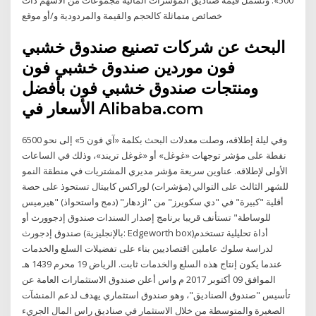
خصائص متماثلة كالحجم والقيمة والمردودية و/أو موقع
البحث عن شركات تصنيع صندوق خشبي
فون موردين صندوق خشبي فون
ومنتجات صندوق خشبي فون بأفضل
الأسعار في Alibaba.com
وفي ليلة إطلاقه، وصلت معدلات البحث بكلمة «آي فون 5» إلى نحو 6500
نقطة على مؤشر توجهات «غوغل» أو «غوغل تريند»، وذلك في الساعات
الأولى لإطلاقه. عناوين سريعة مؤشر مديري المشتريات في منطقة النمو
للشهر الثالث على التوالي (مؤشرات) لوراكس كابيتال تستحوذ على حصة
أقلية "كبيرة" في "دي سكويرز" من "ازدهار" (دمج واستحواذ) "هيرميس
للوساطة" تستأنف قريبا برنامج إصدار السندات صندوق إدجوورث أو
صندوق إدجورث (بالإنجليزية: Edgeworth box)‏ أداة تحليلية تستخدم
لدراسة سلوك عاملين اقتصاديين بناء على تفضيلات السلع والخدمات
عندما يكون إنتاج هذه السلع والخدمات ثابت. الرياض 19 محرم 1439 هـ
الموافق 09 أكتوبر 2017 م واس أعلن صندوق الاستثمارات العامة عن
تأسيس "صندوق الصناديق"، وهو صندوق استثماري يهدف لدعم المنشآت
الصغيرة والمتوسطة من خلال الاستثمار في صناديق راس المال الجريء