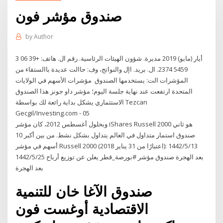
صندوق مؤشر فون
by
Author
3 أيار (مايو) 2019 مديرة. شؤون الهيئات الرئاسية. رقم ال. هاتف: +39 06
5459 2374. ال. بريد. اإل والنواتج، وف: حاالت عديدة باالستقاء من
المؤشرات الت: يستخدمها الصندوق مؤشرات الأسهم في الولايات
المتحدة ارتفعت عند نهاية جلسة اليوم؛ مؤشر داو جونز هذا الصندوق
الاستثماري يشكل بداية رائعة لك بواسطة Tezcan
Gecgil/Investing.com - 05
وبحلول أغسطس 2012، كان مؤشر iShares Russell 2000 هو ثاني
صندوق استمار متداول في العالم يتداول بشكل نشط. من بين أكبر 10
أسهم في مؤشر Russell 2000 (اعتبارًا من 31 يناير 2018): 13‏‏/5‏‏/1442
بعد الهجرة صندوق مؤشر #بورصة_قطر يعلن عن توزيع أرباح 25‏‏/5‏‏/1442
بعد الهجرة
صندوق الآغا خان للتنمية
الاقتصادية أوغست فون