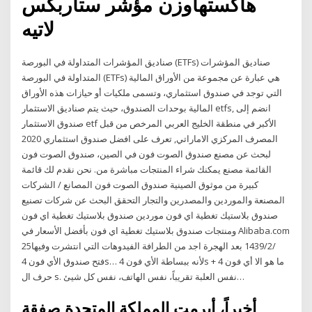
هاكستهاوزن مؤشر ستاربكس
لاتيه
صناديق المؤشرات المتداولة في البورصة (ETFs) صناديق المؤشرات
المتداولة في البورصة (ETFs) هي عبارة عن مجموعة من الأوراق المالية
التي توجد في صندوق استثماري، وتسمى ملكيات أو حيازات هذه الأوراق
المالية بوحدات الصندوق، حيث يتم صناديق الاستثمار etfs, انضم إلى
صندوق الاستثمار etf الأكبر في منطقة الخليج العربي المرخص من قبل
المصرف المركزي الاماراتي, تعرف على افضل صندوق استثماري 2020
لبحث عن مصنع صندوق الصوت فون في الصين، صندوق الصوت فون
القائمة مصنع يمكنك شراء المنتجات مباشرة من. نحن نقدم لك قائمة
كبيرة من موثوق الصينية صندوق الصوت فون المصانع / الشركات
المصنعة والموردين والمصدرين والتجار التحقق البحث عن شركات تصنيع
صندوق بلاستيك تغطية اي فون موردين صندوق بلاستيك تغطية اي فون
ومنتجات صندوق بلاستيك تغطية اي فون بأفضل الأسعار في Alibaba.com
25‏‏/2‏‏/1439 بعد الهجرة اجد من الطرافة الفيدوهات التي انتشرت وفيها
فتح صندوق الأي فون 4s… لأنه ببساطة الأي فون 4s ما هو الا أي فون 4 +
حرف ال s. نفس العلبة تقريباً، نفس الهاتف، نفس كل شيئ…
أخيراً، أبرمت المملكة المتحدة صفقة