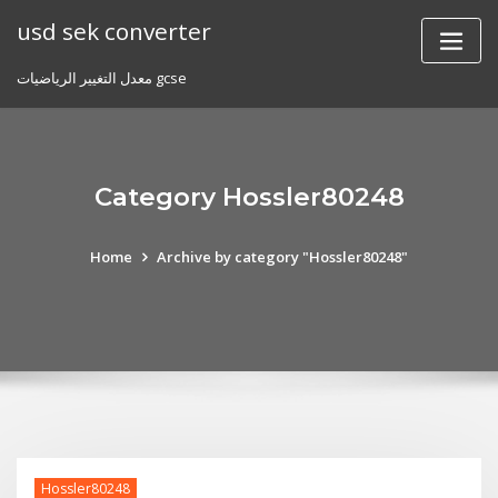
Skip
usd sek converter
to
content
معدل التغيير الرياضيات gcse
Category Hossler80248
Home
Archive by category "Hossler80248"
Hossler80248