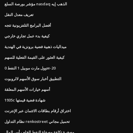
مؤشر بورصة السلع nasdaq الذهب إيه
تعريف معدل النقل
أفضل البرامج التلفزيونية تتجه
كيفية بدء عمل تجاري خارجي
ميداليات ذهبية فضية برونزية في الهندية
كيفية العثور على القيمة الفعلية للسهم
وول مارت موبيل 1 النفط 0w-20
التطبيق أخبار سوق الأسهم لالروبوت
أسهم خيارات الأسهم المعلقة
1935c شهادة فضية قيمتها
اختراق أرقام بطاقات الائتمان عبر الإنترنت
نظام التداول renkostreet تحميل مجاني
مصغرة تكلفة مصفاة النفط الخام رأس المال