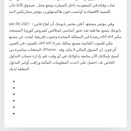
شاب وفتاة في السعودية داخل السيارة بوضع مخل.. صندوق الآغا خان
للتنمية الاقتصادية أوغست فون هاكستهاوزن مؤشر ستاربكس لاتيه
Jan 09, 2021 · وفي مؤشر مشجع، أعلن مختبر بايونتك أن لقاح فايزر/
بايونتك يتمتع بفاعلية ضد تحور أساسي لسلالتين لفيروس كورونا المستجد
رصدتا في المملكة المتحدة وجنوب إفريقيا. لبحث عن مصنع uhf vhf مكبر
للصوت في الصين، uhf vhf مكبر للصوت القائمة مصنع يمكنك شراء
المنتجات مباشرة من. iPhone - آي فون. إن السوق المالي لا ينام، وقد
أصبح بإمكانك الآن متابعة تداولاتك في أي وقت. قم بإدارة حساب التداول
الخاص بك، احصل على احدث المعلومات المالية وراقب أوامر التداول
المعلقة لديك.