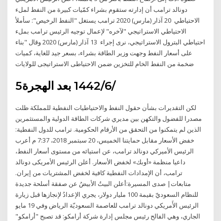
دونالد ترامب أن إدارته ستقوم بشراء كمّيات كبيرة من النفط لملء
الاحتياطي 20 آذار (مارس) 2020 ترامب يستغل "النفط الرخيص": سأملأ
الاحتياطي الاستراتيجي "لآخره" لإعمال توجيه الرئيس ترامب بملء
احتياطي البترول الاستراتيجي، نرى إجراء 13 آذار (مارس) 2020 وقال "بناء
على أسعار النفط وجهت وزير الطاقة بشراء، بسعر جيد للغاية، كميات
ضخمة من النفط الخام للتخزين ضمن الاحتياطى الاستراتيجى للولايات
5‏‏/6‏‏/1442 بعد الهجرة
لكن التقديرات بشأن حقول النفط والاحتياطيات النفطية للمملكة ظلت
مصدرا للفضول والتكهن بين مديري شركات الطاقة الدولية والمستثمرين
الذين لم يتمكنوا من التحقق من الأرقام الحكومية. ترامب للدول النفطية:
خفض الأسعار مقابل حمايتنا الخميس، 20 سبتمبر 2018، 7:37 م أعرب
الرئيس الأميركي دونالد ترامب، عن استيائه من مستوى أسعار النفط،
داعيا منظمة «أوبك» لخفض الأسعار. أعلن الرئيس الأمريكى دونالد
ترامب، أن الإمدادات النفطية كافية لخفض المشتريات من إيران.
متابعات| صدى المسيرة:أعلن البيتُ الأبيضُ عن صفقة أسلحة جديدة
للنظام السعوديّ بقيمة 100 مليار دولار، يجري الإعدادُ لإنجازها قبل زيارة
الرئيس الأَمريكي دونالد ترامب للعاصمة السعوديّة الرياض وفي 19 مايو
الجاري، وهي الفالح رئيس مجلس إدارة شركة أرامكو: قد تصبح "أرامكو"