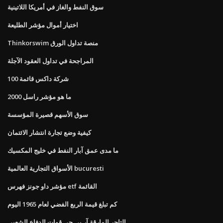
سوق النفط والغاز في أمريكا اللاتينية
اختيار أموال مؤشر الطليعة
Thinkorswim منصة تداول الورق
المراجحة في تداول العقود الآجلة
100 شركة داكس قائمة
ما هو مؤشر راسل 2000
سوق الأسهم قصيرة المؤسسة
كيفية وضع تجارة انتشار الائتمان
ما مدى عمق آبار النفط في خليج المكسيك
الأسواق التجارية العالمية bucuresti
مؤشر داو جونز فهرس etf القائمة
كم تبلغ قيمة الربع الفضي لعام 1965 اليوم
التاجر المارقة آر بي جي قوات الدفاع الشعبي