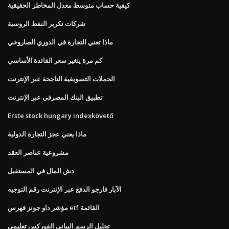
كيفية حساب متوسط ​​معدل المخاطر الحقيقية
شركات تكرير النفط الروسية
ماذا تعني التجارة في الدوري الصاروخي
كم مرة يتغير سعر الفائدة الأساسي
الحملات التسويقية الناجحة عبر الإنترنت
تطبيق البنك المصرفي عبر الإنترنت
Erste stock hungary indexkövető
ماذا يعني عجز التجارة الدولية
مشروعية عناصر العقد
دش المال في المستقبل
الآبار فارجو الدفع عبر الإنترنت رقم التوجيه
مؤشر داو جونز فهرس etf القائمة
تحليل الرسم البياني الفوركس تعليمي