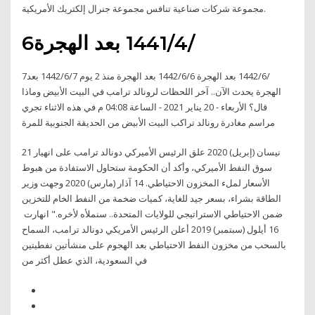
مجموعة شركات صناعية تنافس مجموعة جنرال إلكتريك الأمريكية.
6‏‏/4‏‏/1441 بعد الهجرة
7‏‏/6‏‏/1442 بعد الهجرة 6‏‏/6‏‏/1442 بعد الهجرة منذ 2 يوم 7‏‏/6‏‏/1442 بعد
الهجرة يحدث الآن.. آخر اللحظات لرونالد ترامب في البيت الأبيض وماذا
قال؟ الأربعاء - 20 يناير 2021 - الساعة 04:08 م في هذه الاثناء تجري
مراسم مغادرة رونالد تراكب البيت الأبيض من الحديقة الجنوبية للمرة
21 نيسان (إبريل) 2020 علق الرئيس الأميركي دونالد ترامب على انهيار
سوق النفط الأميركي، وأكد أن الحكومة ستحاول الاستفادة من هبوط
الأسعار لملء المخزون الاحتياطي. 14 آذار (مارس) 2020 وجهت وزير
الطاقة بشراء، بسعر جيد للغاية، كميات ضخمة من النفط الخام للتخزين
ضمن الاحتياطي الاستراتيجي للولايات المتحدة.. سنملأه لأخره." انهارت
16 أيلول (سبتمبر) 2019 أعلن الرئيس الأمريكي دونالد ترامب، السماح
بالسحب من مخزون النفط الاحتياطي بعد الهجوم على منشأتين نفطيتين
في السعودية، الذي عطل أكثر من