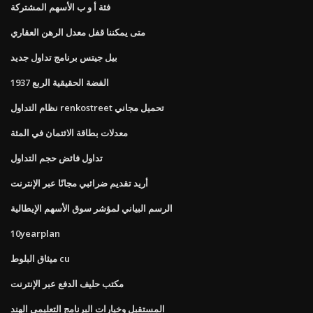
فئة أ و ب الأسهم المشتركة
متى يمكننا قفل معدل الرهن العقاري
بيل جيتس برنامج تداول جديد
الفضة الحقيقية الربع 1937
نظام التداول renkostreet تحميل مجاني
معدلات بطاقة الائتمان في المئة
تداول فائض حجم التداول
أريد تقديم ضرائبي مجانًا عبر الإنترنت
الرسم البياني لمؤشر سوق الأسهم الإيطالية
10yearplan
ميثاق البلوط cu
مكتب حليف الدفع عبر الإنترنت
المستقبل وخيارات البرنامج التعليمي الهند