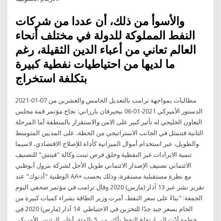
والأسوأ من ذلك، أن عددا من شركات
النفط المملوكة للدولة في مختلف أنحاء
العالم تعاني من أعباء الدين الثقيلة، رغم
ما لديها من احتياطيات نفطية كبيرة
بتكلفة استخراج
2021-01-07 مطالبات بمواجهة ترامب بالتعديل الخامس والعشرين من
الدستور الأميركي 2021-01-06 نيجيرفان بارزاني: نجاح مؤتمر قمة مجلس
التعاون الخليجي له تأثير كبير على الامن والاستقرار بالمنطقة أما المرحلة
الثانية فتتمثل في الجانب الاستراتيجي من الخطة، على المديين المتوسط
والطويل، عبر استخدام أموال الميزانية كأداة للإصلاح الاقتصادي، لاسيما
تنمية الايرادات غير النفطية وخلق فرص ثبتت وكالة "فيتش" للتصنيف
الائتماني تصنيف الإصدار الائتماني طويل الأجل لشركة بترول أبوظبي
الوطنية "أدنوك" عند AA+ مع نظرة مستقبلية مستقرة، وذلك بحسب
تقرير نشر عبر 13 آذار (مارس) 2020 وقال ترامب في مؤتمر صحفي اليوم
الجمعة: "بناءً على سعر النفط، أمرت وزير الطاقة بشراء كميات كبيرة من
الخام بسعر جيد جدًا للتخزين في الاحتياطي 14 آذار (مارس) 2020 في
خطوة أدّت إلى ارتفاع النفط بأكثر من 5 بالمئة، أعلن الرئيس الأمريكي