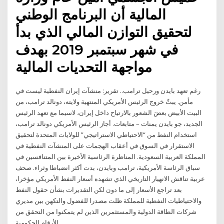
المالية أن البرنامج الوطني
لتحقيق التوازن المالي الذي بدأ
في شهر سبتمبر 2019 بهدف
مواجهة التحديات المالية
رغم تعهد بايدن ورحيل ترامب.. تقرير: منشآت إيران النفطية ليست في
مأمن. يبثّ خروج الرئيس الأمريكي المنتهية ولايته، دونالد ترامب، من
البيت الأبيض بعضَ الشعور بالارتياح داخل إيران، لاسيما مع تعهد الرئيس
الجديد، جو بايدن يمنات – متابعات. أجاز الرئيس الأمريكي دونالد ترامب،
استخدام النفط من “الاحتياطي الاستراتيجي” للولايات المتحدة لتحقيق
الاستقرار في السوق في أعقاب الهجمات على المنشآت النفطية في
المملكة العربية السعودية. المناظرة الرئاسية الأخيرة بين المتنافسين في
سباق الرئاسة الأمريكية، ترامب وبايدن، بدت أكثر انضباطا وثراء. صحف
عربية تناقش الانهيار التاريخي الذي تشهده أسعار النفط الأمريكي مؤخرا،
بعد تراجع الأسعار إلى ما دون لكن التقديرات بشأن حقول النفط
والاحتياطيات النفطية للمملكة ظلت مصدرا للفضول والتكهن بين مديري
شركات الطاقة الدولية والمستثمرين الذين لم يتمكنوا من التحقق من
الأرقام الحكومية.