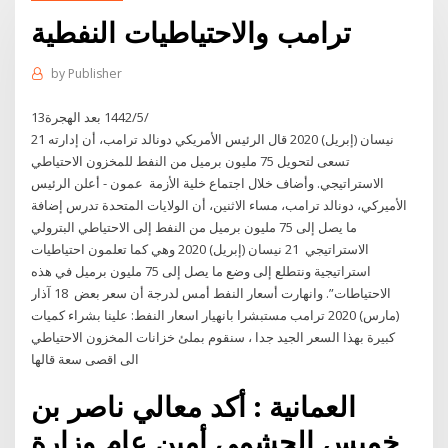
ترامب والاحتياطيات النفطية
by
Publisher
13‏‏/5‏‏/1442 بعد الهجرة
21 نيسان (إبريل) 2020 قال الرئيس الأمريكي دونالد ترامب، أن إدارته
تسعى لتحويل 75 مليون برميل من النفط للمخزون الاحتياطي
الاستراتيجي. وأضاف خلال اجتماع خلية الأزمة عمون - أعلن الرئيس
الأميركي، دونالد ترامب، مساء الاثنين، أن الولايات المتحدة تدرس إضافة
ما يصل إلى 75 مليون برميل من النفط إلى الاحتياطي البترولي
الاستراتيجي 21 نيسان (إبريل) 2020 وهي كما تعلمون احتياطيات
استراتيجية ونتطلع إلى وضع ما يصل إلى 75 مليون برميل في هذه
الاحتياطات”. وانهارت أسعار النفط أمس لدرجة أن سعر بعض 18 آذار
(مارس) 2020 ترامب مستبشرا بانهيار اسعار النفط: علينا بشراء كميات
كبيرة بهذا السعر الجيد جدا ، سنقوم بملئ خزانات المخزون الاحتياطي
الى اقصى سعة قالها
العمانية : أكد معالي ناصر بن
خميس الجشمي أمين عام وزارة