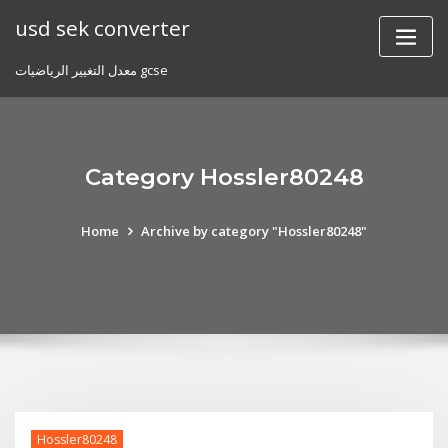
Skip
usd sek converter
to
content
معدل التغيير الرياضيات gcse
Category Hossler80248
Home
Archive by category "Hossler80248"
Hossler80248