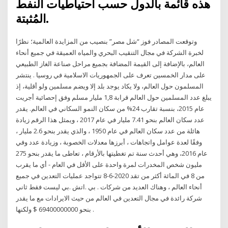
هذه قائمة بالدول حسب احتياطيات النفط
المُثبتة.
وتوقعت المصادر فوز “شل مصر” بنصيب من المزايدة العالمية؛ نظرًا
لخبرة الشركة في مجال التنقيب البحري والمياه العميقة في جميع أنحاء
العالم، بالإضافة إلى القيمة المضافة بجميع مراحل صناعة الغاز الطبيعي
على مدار الخمسين تعرف على الجمهوريات الاسلامية في روسيا . ينتشر
المسلمون حول العالم، ولا يكاد يوجد بلد إلا ويضم مسلمين ولو أقلية، إذ
يبلغ عدد المسلمين حول العالم قرابة 1,8 مليار مسلم وفق إحصائية أجريت
عام 2015، بنسبة تقارب 24% من سكان النمو السكاني في العالم. يقدر
عدد سكان العالم بنحو 7.41 مليار في عام 2017 ، ويمثل هذا الرقم زيادة
هائلة من عدد سكان العالم في عام 1950 ، والذي يقدر بنحو 2.6 مليار ،
وفقًا لعدة عوامل واتجاهات ، أبرزها معدلات الخصوبة ، وزيادة عدد وفي
عام 2016، وهي أحدث سنة تم تغطيتها بالأرقام ، تعاطى ما يقدر بنحو 275
مليون شخص المخدرات لمرة واحدة على الأقل في العام - أي ما يقرب
من 8 في المائة أكثر من تقد 2020-6-8 تتواجد عمليات التعدين في جميع
أنحاء العالم ، وهناك العديد من شركات . بي .اتش .بي ليست فقط ثاني
شركة رائدة في مجال التعدين في العالم من حيث الايرادات مع ما يقدر
بنحو 69400000000 $ ولكنها .