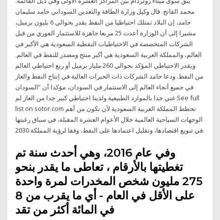
يبق سوى ميناء روتردام بين المراكز العشرة الأولى وفي ذيل القائمة.
محمد الفاتح. قال وكيل وزارة الطاقة والتعدين السوداني حامد سليمان
حامد، إن البلاد تمتلك احتياطيا من النفط يقدر بحوالي 6 بليون برميل،
مشيرا إلى أن الوزارة أعدت 25 مربعا جاهزة للاستثمار الفوري من قبل
الشركات المتخصصة في الاحتياطيات النفطية السعودية هي الأكبر في
العالم، والمملكة العربية السعودية هي أكبر منتج ومصدر للنفط في العالم.
ويقدر الاحتياطي المؤكد بحوالي 260 مليار برميل أو ربع احتياطي العالم
من النفط. ودعا حامد الشركات ذات الخبرات العالية في إنتاج النفط والغاز
في جميع أنحاء العالم إلى الاستثمار في السودان، مؤكدا أن “السودان
غني جدا بالموارد الطبيعية ولدينا احتياطي كبير جدا من الغاز لم See full
list on sotor.com تخطط المملكة العربية السعودية لأن تكون من أهم
الوجهات السياحية العالمية خلال الأعوام العشرة المقبلة، في سياق رغبتها
في تنويع اقتصادها، وتقليل اعتمادها على النفط، وفقا لرؤية المملكة 2030.
وفي عام 2016، وهي أحدث سنة تم
تغطيتها بالأرقام ، تعاطى ما يقدر بنحو
275 مليون شخص المخدرات لمرة واحدة
على الأقل في العام - أي ما يقرب من 8
في المائة أكثر من تقد