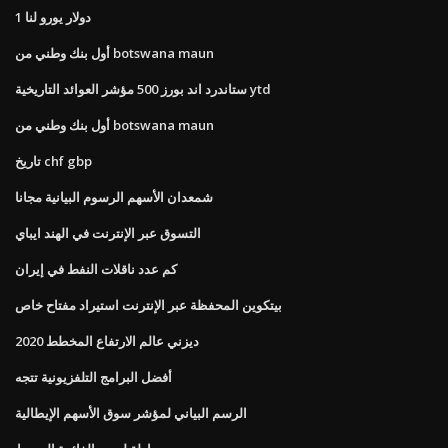
1 دولار يورو لنا
أول بنك وطني من botswana maun
ستاندرد اند بورز 500 مؤشر العوائد التاريخية ytd
أول بنك وطني من botswana maun
تاريخ chf gbp
شمعدان الأسهم الرسوم البيانية مجانا
التسوق عبر الإنترنت في الهند ايباي
كم عدد ناقلات النفط في إيران
بيتكوين المحفظة عبر الإنترنت استيراد مفتاح خاص
ديزني عالم الارتفاع المخطط 2020
أفضل البرامج التلفزيونية تتجه
الرسم البياني لمؤشر سوق الأسهم الإيطالية