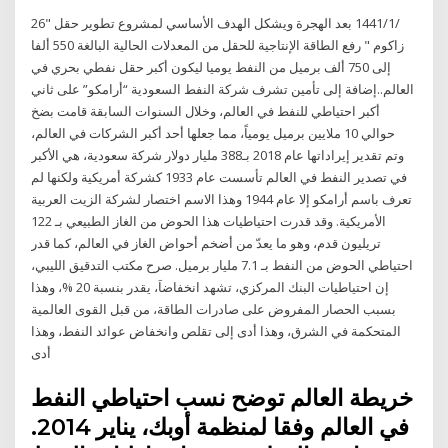
26‏‏/1‏‏/1441 بعد الهجرة ويشكل الهدف الأساسي لمشروع تطوير حقل "
زاكوم " رفع الطاقة الإنتاجية للحقل من المعدلات الحالية البالغة 550 ألفا
إلى 750 ألف برميل من النفط يوميا ليكون أكبر حقل نفطي بحري في
العالم..إضافة إلى تأمين تشرف شركة النفط السعودية “أرامكو” على ثاني
أكبر احتياطي للنفط في العالم، وخلال السنوات السابقة قامت بضخ
حوالي 10 ملايين برميل يومياً، مما جعلها أحد أكبر الشركات في العالم،
وتم تقدير إيراداتها عام 2018 بـ388 مليار دولار شركة سعودية، هي الأكبر
في تصدير النفط في العالم تأسست عام 1933 كشركة أمريكية ولكنها لم
تعرف باسم أرامكو إلا عام 1944 وهذا الاسم اختصار لشركة الزيت العربية
الأمريكية. وقد قدرت احتياطيات هذا الحوض من الغاز الطبيعي بـ 122
تريليون قدم، وهو ما يعدّ من أضخم أحواض الغاز في العالم، كما قدر
احتياطي الحوض من النفط بـ 7.1 مليار برميل. صرح مكتب التدقيق الليبي،
إن احتياطيات البنك المركزي، تشهد انخفاضاَ، يقدر بنسبة 20 %، وهذا
بسبب الحصار المفروض على صادرات الطاقة، من قبل القوى العالمية
المتحكمة في الشرق، وهذا أدى إلى تقلص وانخفاض عوائد النفط، وهذا
أدى
خريطة العالم توضح نسب احتياطي النفط
في العالم وفقا لمنظمة أوبك، يناير 2014.