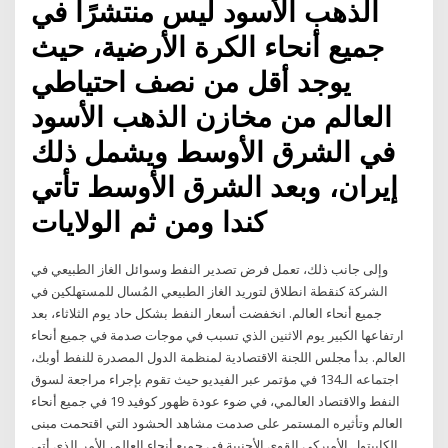
الذهب الأسود ليس منتشرًا في
جميع أنحاء الكرة الأرضية، حيث
يوجد أقل من نصف احتياطي
العالم من مخازن الذهب الأسود
في الشرق الأوسط ويشمل ذلك
إيران، وبعد الشرق الأوسط تأتي
كندا ومن ثم الولايات
وإلى جانب ذلك، تعمل فرض تصدير النفط وسوائل الغاز الطبيعي في
الشركة كنقطة انطلاق لتوريد الغاز الطبيعي المُسال للمستهلكين في
جميع أنحاء العالم. انخفضت أسعار النفط بشكل حاد يوم الثلاثاء، بعد
ارتفاعها الكبير يوم الاثنين الذي تسبب في موجات صدمة في جميع أنحاء
العالم. بدأ مجلس اللجنة الاقتصادية لمنظمة الدول المصدرة للنفط أوبك،
اجتماعه الـ134 في مؤتمر عبر الفيديو حيث تقوم بإجراء مراجعة لسوق
النفط والاقتصاد العالمي، في ضوء عودة ظهور كوفيد 19 في جميع أنحاء
العالم وتأثيره المستمر على صدمت مشاهد الحشود التي اقتحمت مبنى
الكابيتول الأميركي القوى الأجنبية في جميع أنحاء العالم، الأمر الذي أتى