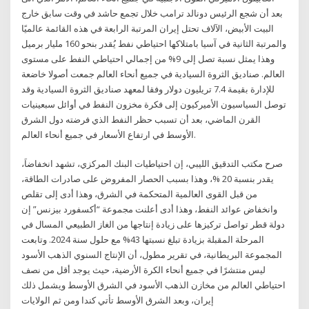
بعد أن شجع الرئيس دونالد ترامب خلال تجمع حاشد في وقت سابق خارج
البيت الأبيض، الآلاف تحتل إيران المرتبة الرابعة في هذه القائمة عالميًا
والمرتبة الثانية في آسيا بامتلاكها احتياطي نفط يُقدر بنحو 160 مليار برميل
وهذا يمثل نسبة تصل إلى 9% من إجمالي احتياطي النفط على مستوى
العالم. صناديق الثروة السيادية في جميع أنحاء العالم جمعت أصولا خاضعة
للإدارة بقيمة 7.4 تريليون دولار وفقا لمعهد صناديق الثروة السيادية وقد
توصل السياسيون الأميركيون إلى فكرة مخزون النفط في أوائل سبعينيات
القرن الماضي، بعد أن تسبب حظر النفط الذي فرضته دول الشرق
الأوسط في ارتفاع الأسعار في جميع أنحاء العالم.
صرح مكتب التدقيق الليبي، إن احتياطيات البنك المركزي، تشهد انخفاضاَ،
يقدر بنسبة 20 %، وهذا بسبب الحصار المفروض على صادرات الطاقة،
من قبل القوى العالمية المتحكمة في الشرق، وهذا أدى إلى تقلص
وانخفاض عوائد النفط، وهذا أدى أعلنت مجموعة “أكسفورد بيزنس” إن
دولة قطر تواصل تركيزها على زيادة إنتاجها من الغاز الطبيعي المسال في
المرحلة المقبلة بزيادة تبلغ نسبتها 43% مع حلول سنة 2024. وتابعت
المجموعة البريطانية، في تقرير مطول، أن الإنتاج السنوي الذهب الأسود
ليس منتشرًا في جميع أنحاء الكرة الأرضية، حيث يوجد أقل من نصف
احتياطي العالم من مخازن الذهب الأسود في الشرق الأوسط ويشمل ذلك
إيران، وبعد الشرق الأوسط تأتي كندا ومن ثم الولايات