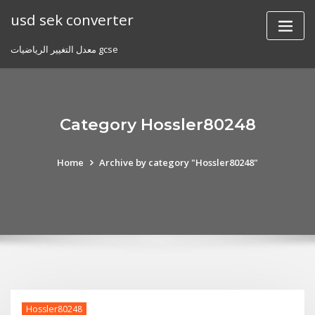
Skip
usd sek converter
to
content
معدل التغيير الرياضيات gcse
Category Hossler80248
Home
Archive by category "Hossler80248"
Hossler80248