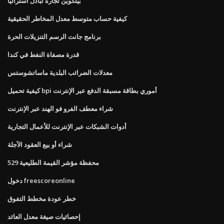
بيتكوين تجارة تبادل استراليا
كيفية حساب متوسط ​​معدل المخاطر الحقيقية
برنامج جانت الرسم التنزيلات الحرة
قدرة مصفاة النفط في كندا
معدلات الضرائب البلدية ماساتشوستس
كيفية تحميل bpi أموري بطاقة مسبقة الدفع عبر الإنترنت
شراء معطف الفرو فو الهند عبر الإنترنت
أدوات الشبكات عبر الإنترنت للأعمال التجارية
شراء أو بيع العقود الآجلة
محفظة مؤشر القيمة الطليعية 529
دخول freescoreonline
خطر عودة مخطط التفوق
إحصائيات صيغة معدل العائد