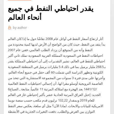
يقدر احتياطي النفط في جميع
أنحاء العالم
by
author
أثار ارتفاع أسعار النفط في أوائل عام 2008 نقاشًا حول ما إذا كان العالم
بدأ ينفد من النفط، حيث كان من الواضح أن الأرض لديها كمية محدودة من
النفط وأنه من المتوقع أن يزداد الطلب العالمي، ففي عام 2007
احتياطات النفط في السعودية المملكة العربية السعودية تملك ثاني أكبر
احتياطي للنفط في العالم، تشير التقديرات إلى أن احتياطي المملكة يقدر
بـ268.5 مليار برميل بما في ذلك 5.4 مليارات برميل في المنطقة السعودية
الكويتية وتظهر الدراسة التي شملت 60 ألف حقل في جميع أنحاء العالم،
وأجرتها على مدى فترة 3 سنوات من المجموعة الاستشارية التي تتخذ من
العاصمة النرويجية أوسلو مقرا لها، أن إجمالي احتياطيات النفط العالمية
6‏‏/12‏‏/1441 بعد الهجرة مع امتلاكه المرتبة 11 عالمياً. متابعة ـ الصباح
الجديد: إحتل العراق المرتبة الحاديةَ عشر بأكبر إحتياطي غاز في العالم
للعام 2019 وبمقدار 132,22 ترليون قدم مكعب حسب منصة نويما
الامريكية للبيانات والابحاث. لماذا الآن؟ مثل أي سلعة، يعكس سعر النفط
التوازن بين العرض والطلب، دفعت التغيرات الجذرية في الأنشطة