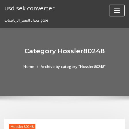
Skip
usd sek converter
to
content
معدل التغيير الرياضيات gcse
Category Hossler80248
Home
Archive by category "Hossler80248"
Hossler80248