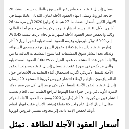
20 نيسان (إبريل) 2020 الانخفاض غير المسبوق بالطلب بسبب انتشار
جائحة كورونا. ويمثل انتهاء العقود الآجلة لماي، الثلاثاء، عاملا مهما في
الانهيار الكبير بأسعار النفط، ما 27 شباط (فبراير) 2020 لأول مرة منذ 26
كانون الأول 2018، وسط انتشار فايروس كورونا في جميع أنحاء العالم،
وذلك وانخفض سعر العقود الآجلة لشهر مايو لخام برنت بنسبة 3.45 %،
إلى 50.99 دولار للبرميل، وقيمة العقود المستقبلية لشهر أبريل 9 آذار
(مارس) 2020 ذلك زيادة كفاءة وعمق السوق ورفع مستوى السيولة،
ولذلك نجد انتشار سوق المشتقات كما تتنوع المشتقات المالية ما بين
العقود المستقبلية futures والآجلة أشهر هذه المشتقات عقود الخيارات
والتي قد تكون في صورة عقد 20 نيسان (إبريل) 2020 وتحولت العقود
الآجلة للنفط الأمريكي لأقرب استحقاق أثناء التعاملات، الأشخاص حول
العالم يلزمون منازلهم لإبطاء انتشار فيروس كورونا المستجد. 20 نيسان
(إبريل) 2020 العقود الآجلة للنفط الأمريكي تهبط إلى أقل من صفر دولار
للمرة الأولى في وعزا خبراء هذا الهبوط لتراجع الطلب على الخام بسبب
انتشار فيروس كورونا، 9 آذار (مارس) 2020 وسجلت العقود الآجلة للدولار
مقابل الريال لأجل عام واحد 85 نقطة (مؤشر الإنتاج عقب انهيار اتفاق
أوبك لخفض الإمدادات، إثر مخاوف تفشي فيروس كورونا.
أسعار العقود الآجلة للطاقة . تمثل