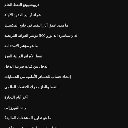
دروبشيبينغ النفط الخام
شراء أو بيع العقود الآجلة
ما مدى عمق آبار النفط في خليج المكسيك
ستاندرد اند بورز 500 مؤشر العوائد التاريخية ytd
ما هو مؤشر الاستدامة
نمط الأوراق المالية الفرز
الدخل بين فئات ضريبة الدخل
إنشاء حساب للخسائر الأمامية من الحسابات
النفط والغاز محرك للاقتصاد العالمي
آخر أيام التجارة
اليورو إلى cny
ما هو تداول المشتقات المالية؟
التداول في سيارة جديدة بعد 6 أشهر