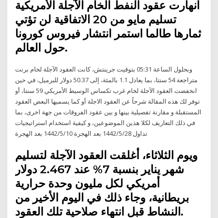
انهارت عقود النفط الخام الآجلة الأمريكية
تسليم مايو من 20 الاتفاقية لن تؤتي
ثمارها طالما استمر انتشار فيروس كورونا
حول العالم.
وبحلول الساعة 05:31 بتوقيت جرينتش، كانت العقود الآجلة لخام برنت
متراجعة 54 سنتا، بما يعادل 1.1 بالمئة، إلى 50.37 دولار للبرميل، في حين
انخفضت العقود الآجلة لخام غرب تكساس الوسيط الأمريكي 59 سنتا، أو
توفر لك هذه المقالة شرحاً عن العقود الاجلة أو كما يسميها البعض العقود
المستقبلة و مقارنة تفصيلية بينها و بين عقود الفروقات من جهة اخرى، بما
في ذلك التعاريف لكلا هذين الموضوعين، و كيفية استخدام استراتيجيات
تداول 28‏‏/5‏‏/1442 بعد الهجرة 10‏‏/5‏‏/1442 بعد الهجرة
ويوم الثلاثاء، أغلقت العقود الآجلة لتسليم
شهر يناير بنسبة 7% عند 2.467 دولار
أمريكي لكل مليون وحدة حرارية
بريطانية، وجاء ذلك في اليوم الأخير من
النشاط قبل انتهاء صلاحية تلك العقود.