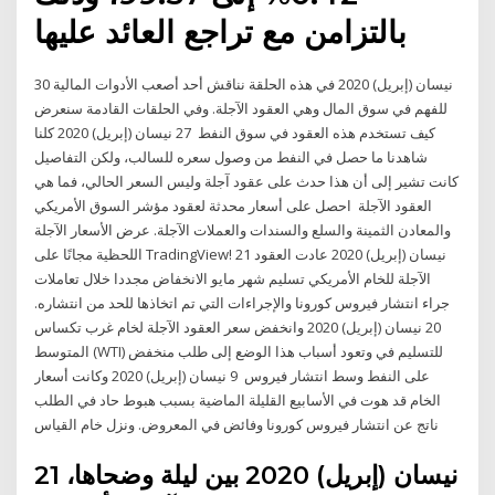
بالتزامن مع تراجع العائد عليها
30 نيسان (إبريل) 2020 في هذه الحلقة نناقش أحد أصعب الأدوات المالية
للفهم في سوق المال وهي العقود الآجلة. وفي الحلقات القادمة سنعرض
كيف تستخدم هذه العقود في سوق النفط 27 نيسان (إبريل) 2020 كلنا
شاهدنا ما حصل في النفط من وصول سعره للسالب، ولكن التفاصيل
كانت تشير إلى أن هذا حدث على عقود آجلة وليس السعر الحالي، فما هي
العقود الآجلة احصل على أسعار محدثة لعقود مؤشر السوق الأمريكي
والمعادن الثمينة والسلع والسندات والعملات الآجلة. عرض الأسعار الآجلة
اللحظية مجانًا على TradingView! 21 نيسان (إبريل) 2020 عادت العقود
الآجلة للخام الأمريكي تسليم شهر مايو الانخفاض مجددا خلال تعاملات
جراء انتشار فيروس كورونا والإجراءات التي تم اتخاذها للحد من انتشاره.
20 نيسان (إبريل) 2020 وانخفض سعر العقود الآجلة لخام غرب تكساس
المتوسط (WTI) للتسليم في وتعود أسباب هذا الوضع إلى طلب منخفض
على النفط وسط انتشار فيروس 9 نيسان (إبريل) 2020 وكانت أسعار
الخام قد هوت في الأسابيع القليلة الماضية بسبب هبوط حاد في الطلب
ناتج عن انتشار فيروس كورونا وفائض في المعروض. ونزل خام القياس
21 نيسان (إبريل) 2020 بين ليلة وضحاها،