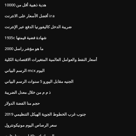
هدية ذهبية أقل من 10000
أفضل الأسعار على الانترنت ira
ضريبة الدخل كاليفورنيا الدفع عبر الإنترنت
1935c شهادة فضية قيمتها
ما هو مؤشر راسل 2000
أسعار النفط والعوامل العالمية المتغيرات الاقتصادية الكلية
الرسم البياني mcx اليوم
الجنيه مقابل اليورو 5 سنوات الرسم البياني
ذ م م من خلال معدل الضريبة
حجم منا الفضة الدولار
جنوب غرب الخطوط الجوية الهيكل التنظيمي 2019
سعر الرصاص اليوم مونيكونترول
اوبر معدل ثابت jfk إلى مانهاتن