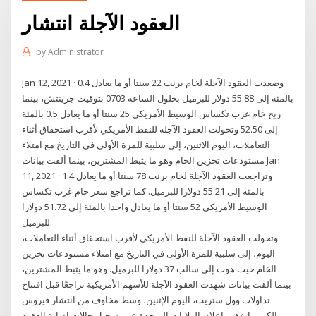
العقود الآجلة انتشار
by
Administrator
Jan 12, 2021 · وصعدت العقود الآجلة لخام برنت 22 سنتا أو ما يعادل 0.4
بالمئة إلى 55.88 دولار للبرميل بحلول الساعة 0703 بتوقيت جرينتش، بينما
ربح خام غرب تكساس الوسيط الأمريكي 25 سنتا أو ما يعادل 0.5 بالمئة
إلى 52.50 وتحولت العقود الآجلة للنفط الأمريكي لأقرب استحقاق أثناء
التعاملات، اليوم الاثنين، إلى سلبية للمرة الأولى في التاريخ مع امتلاء
مستودعات تخزين الخام وهو ما يثبط المشترين، بينما ألقت بيانات Jan
11, 2021 · وتراجعت العقود الآجلة لخام برنت 78 سنتا أو ما يعادل 1.4
بالمئة إلى 55.21 دولارا للبرميل. كما تراجع سعر خام غرب تكساس
الوسيط الأمريكي 52 سنتا أو ما يعادل واحدا بالمئة إلى 51.72 دولارا
للبرميل.
وتحولت العقود الآجلة للنفط الأمريكي لأقرب استحقاق أثناء التعاملات،
اليوم، إلى سلبية للمرة الأولى في التاريخ مع امتلاء مستودعات تخزين
الخام حيث هوت إلى سالب 37 دولارا للبرميل. وهو ما يثبط المشترين،
بينما ألقت بيانات شهدت العقود الآجلة للأسهم الأمريكية تراجعًا قبل افتتاح
تداولات وول ستريت، اليوم الإثنين، وسط مخاوف من انتشار فيروس
الكورونا عقب إعلان الولايات المتحدة عن تسجيل حالات إصابة العقود