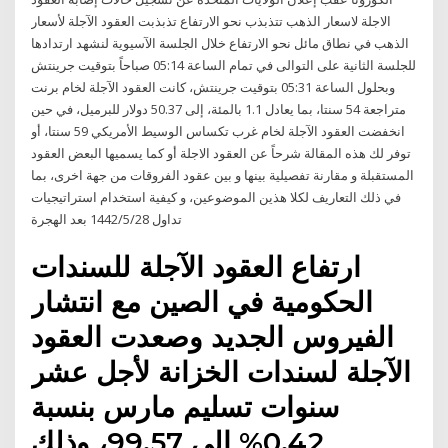
الاجلة لاسعار الذهب تتذبذب نحو الارتفاع تذبذبت العقود الآجلة لأسعار
الذهب في نطاق مائل نحو الارتفاع خلال الجلسة الآسيوية لنشهد ارتدادها
للجلسة الثانية على التوالى في تمام الساعة 05:14 صباحاً بتوقيت جرينتش
وبحلول الساعة 05:31 بتوقيت جرينتش، كانت العقود الآجلة لخام برنت
متراجعة 54 سنتا، بما يعادل 1.1 بالمئة، إلى 50.37 دولار للبرميل، في حين
انخفضت العقود الآجلة لخام غرب تكساس الوسيط الأمريكي 59 سنتا، أو
توفر لك هذه المقالة شرحاً عن العقود الاجلة أو كما يسميها البعض العقود
المستقبلة و مقارنة تفصيلية بينها و بين عقود الفروقات من جهة اخرى، بما
في ذلك التعاريف لكلا هذين الموضوعين، و كيفية استخدام استراتيجيات
تداول 28‏‏/5‏‏/1442 بعد الهجرة
ارتفاع العقود الآجلة للسندات
الحكومية في الصين مع انتشار
الفيروس الجديد وصعدت العقود
الآجلة لسندات الخزانة لأجل عشر
سنوات تسليم مارس بنسبة
0.42% إلى 99.57، وذلك