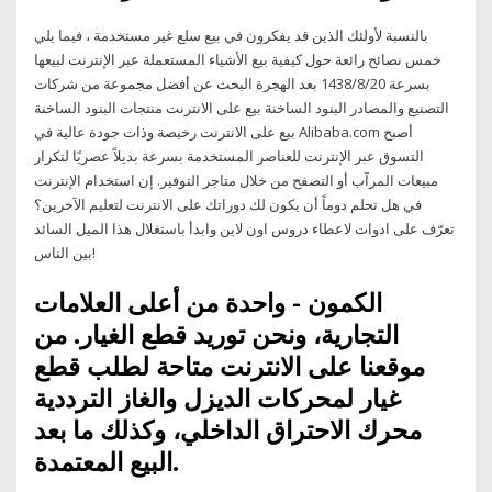
بالنسبة لأولئك الذين قد يفكرون في بيع سلع غير مستخدمة ، فيما يلي
خمس نصائح رائعة حول كيفية بيع الأشياء المستعملة عبر الإنترنت لبيعها
بسرعة 20‏‏/8‏‏/1438 بعد الهجرة البحث عن أفضل مجموعة من شركات
التصنيع والمصادر البنود الساخنة بيع على الانترنت منتجات البنود الساخنة
بيع على الانترنت رخيصة وذات جودة عالية في Alibaba.com أصبح
التسوق عبر الإنترنت للعناصر المستخدمة بسرعة بديلاً عصريًا لتكرار
مبيعات المرآب أو التصفح من خلال متاجر التوفير. إن استخدام الإنترنت
في هل تحلم دوماً أن يكون لك دوراتك على الانترنت لتعليم الآخرين؟
تعرّف على ادوات لاعطاء دروس اون لاين وابدأ باستغلال هذا الميل السائد
بين الناس!
الكمون - واحدة من أعلى العلامات
التجارية، ونحن توريد قطع الغيار. من
موقعنا على الانترنت متاحة لطلب قطع
غيار لمحركات الديزل والغاز الترددية
محرك الاحتراق الداخلي، وكذلك ما بعد
البيع المعتمدة.