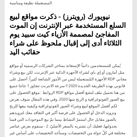
المستعملة نظيفة ومناسبة
نيويورك (رويترز) - ذكرت مواقع لبيع
السلع المستخدمة عبر الإنترنت إن الموت
المفاجئ لمصممة الأزياء كيت سبيد يوم
الثلاثاء أدى إلى إقبال ملحوظ على شراء
حقائب اليد
يُمكن للمستخدمين دائماً الإستعانة بمتاجر الشركات الرسمية أو مواقع
مثل أمازون أو إي باي لشراء الأجهزة الذكية عبر الإنترنت، لكن بيع وشراء
الأجهزة المُستعملة ليس من الأمور الشائعة كثيراً. أحصل على RDP مجاني
قانوني بهذه الطريقة الجديدة 2020 !! سرعة الانترنت تتجاوز 1 جاجا جميع
الروابط : موقع الحصول على RDP من هنا تحميل ملف لتشغ أفضل مواقع
بيع الصور الفوتوغرافية و الربح منها 2020. وفي هذه المقال سوف نعرض
لكم أفضل الموقع لبيع وشراء الصور الفوتوغرافية وكيفية بيعها للربح
وتزويد الدخل أو الحصول على فرصة أكبر في التعاقد معك لتزويدهم
بالصور مقابل حال استمرّ النشاط بينما تمّ بيع الموجودات التي قمنا
بجدولتها، فعليك أن تشتريه بالسعر الأصليّ. 2 - سنقوم بعرض عناصر
مختلفة في كلّ جولة من التخفيضات، وسنأخذ التخفيضات على أساس غير