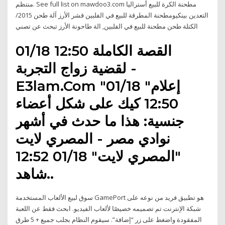
منتظم. See full list on mawdoo3.com مطحنة الكرة للبيع أستراليا
التعدين بينكيومطحنة المطرقة للبيع في الفلبين قشر الأرز آلة طحن 2015/
الكتلة طحن مطحنة للبيع في الفلبين, الة طاحونة الأرز تبحث عن تصني
01/18 12:50 القصة الكاملة
لقضية زواج التجربة -
E3lam.Com "إعلام" 01/18
12:50 كيك على شكل أعضاء
جنسية: هذا ما حدث في أشهر
نوادي مصر - المصري لايت
"المصري لايت" 01/18 12:52
شاهد..
سوق لبيع الألعاب المستخدمة GamePort هو تطبيق فريد من نوعه على
شبكة الإنترنت تم تصميمه خصيصًا لألعاب الفيديو. ابحث فقط عن اللعبة
المفقودة واضغط على زر “إضافة”. سيقوم النظام بجلب جميع + 5 طرق