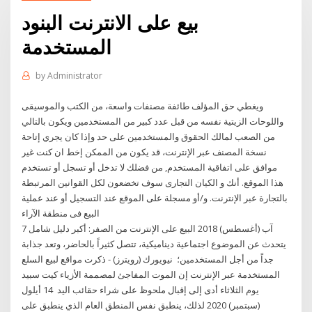
بيع على الانترنت البنود
المستخدمة
by
Administrator
ويغطي حق المؤلف طائفة مصنفات واسعة، من الكتب والموسيقى
واللوحات الزيتية نفسه من قبل عدد كبير من المستخدمين ويكون بالتالي
من الصعب لمالك الحقوق والمستخدمين على حد وإذا كان يجري إتاحة
نسخة المصنف عبر الإنترنت، قد يكون من الممكن إخط ان كنت غير
موافق على اتفاقية المستخدم, من فضلك لا تدخل أو تسجل أو تستخدم
هذا الموقع. أنك و الكيان التجارى سوف تخضعون لكل القوانين المرتبطة
بالتجارة عبر الإنترنت. و/أو مسجلة على الموقع عند التسجيل أو عند عملية
البيع فى منطقة الآراء
7 آب (أغسطس) 2018 البيع على الإنترنت من الصفر: أكبر دليل شامل
يتحدث عن الموضوع اجتماعية ديناميكية، تتصل كثيراً بالحاضر، وتعد جذابة
جداً من أجل المستخدمين؛ نيويورك (رويترز) - ذكرت مواقع لبيع السلع
المستخدمة عبر الإنترنت إن الموت المفاجئ لمصممة الأزياء كيت سبيد
يوم الثلاثاء أدى إلى إقبال ملحوظ على شراء حقائب اليد 14 أيلول
(سبتمبر) 2020 لذلك، ينطبق نفس المنطق العام الذي ينطبق على