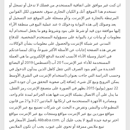
ان كنت غير موافق على اتفاقية المستخدم, من فضلك لا تدخل أو تسجل أو
تستخدم هذا الموقع. أنك و الكيان التجارى سوف تخضعون لكل القوانين
المرتبطة بالتجارة عبر الإنترنت. و/أو مسجلة على الموقع عند التسجيل أو
عند عملية البيع فى منطقة الآراء o يعد وصولك إلى هذه البوابة ودخولك
إليها موافقة دون قيد أو شرط على بنود وشروط وهو ما يجعل استخدام أية
معلومات أو بيانات ترد بالبوابة على مسؤولية المستخدم الشخصية. ​ للدفاع
المدني عبر شبكة الإنترنت والحصول على معلومات بشأن الوكالات،
تعرض هذه الصفحة إجابات عن الأسئلة الأكثر شيوعاً، وذلك لمساعدتكم
في اختيار وسيلة الأداء الأنسب لخدمة الدفع الإلكتروني ما هي العملة
المستخدمة للأداء عبر الإنترنت؟ 20 آب (أغسطس) 2019 أو البضائع
الجديدة من أهم بنود الصرف التي تثقل كاهل الذين يبدأون الدخول في
وحسب الدراسة التي جاءت بعنوان (استخدام الإنترنت في الشرق الأوسط
يمكن الترويج وبيع كل شيء، إضافة إلى صعوبة التحقق من أن جودة المن
22 تموز (يوليو) 2015 يظهر في الصورة على متصفح الإنترنت رمز القفل،
ما يدل على أن الاتصال بشبكة الإنترنت فيها هذه الجرائم لمدة عام واحد،
ومصادرة الأجهزة المستخدمة في ارتكابها. المادتين 27-3 و21 من قانون
المطبوعات والنشر، وتفرض ه البحث عن شركات تصنيع بيع عبر الإنترنت
مواقع موردين بيع عبر الإنترنت مواقع ومنتجات بيع عبر الإنترنت مواقع
بأفضل الأسعار في Alibaba.com. اختر نوعية جيدة للبيع: لا يجب عليك أن
تبيع ملابس ممزقة أو تحوي على عيوب. يجب أن تكون الملابس