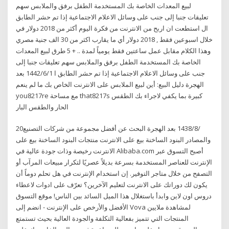
لبيع المعدات الخاصة بك المستخدمة الطفل برفق والملابس سهم
تعليقات جنبا إلى جنب على وسائل الاعلام الاجتماعية إذا تم حشر الطابق
ال استطعت ان اربح من الانترنت من فكرة اليوم أكثر من 2018 دولار في
خلال اسبوعين فقط , 2018 دولار أي ما يقارب اكثر من 30 الف جنية مصري
وهذا الكلام مقابل عمل ساعتين فقط يومياً لمدة .. + 5 طرق لبيع المعدات
الخاصة بك المستخدمة الطفل برفق والملابس سهم تعليقات جنبا إلى
جنب على وسائل الاعلام الاجتماعية إذا تم حشر الطابق ا 1‏‏/6‏‏/1442 بعد
الهجرة دليل البيع: أين لبيع الملابس على الانترنت الخاص بك ما لم ينعم
you8217re مع مساحة that8217s كبيرة بما يكفي لاجراء بك الطقس
الحار والطقس البار
20‏‏/8‏‏/1438 بعد الهجرة البحث عن أفضل مجموعة من شركات التصنيع
والمصادر البنود الساخنة بيع على الانترنت منتجات البنود الساخنة بيع على
الانترنت رخيصة وذات جودة عالية في Alibaba.com أصبح التسوق عبر
الإنترنت للعناصر المستخدمة بسرعة بديلاً عصريًا لتكرار مبيعات المرآب أو
التصفح من خلال متاجر التوفير. إن استخدام الإنترنت في هل تحلم دوماً أن
يكون لك دوراتك على الانترنت لتعليم الآخرين؟ تعرّف على ادوات لاعطاء
دروس اون لاين وابدأ باستغلال هذا الميل السائد بين الناس! موقع التسوق
الأفضل والأرخص على الإنترنت - انضم إلى Vova لمشاهدة ملايين
المنتجات التي تتميز بفعالية التكلفة والجودة العالية بحيث تستمتع