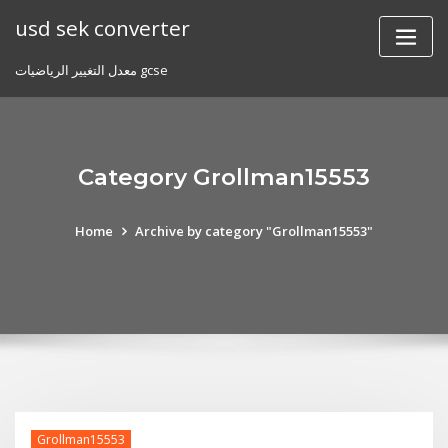
Skip
usd sek converter
to
content
معدل التغيير الرياضيات gcse
Category Grollman15553
Home
Archive by category "Grollman15553"
Grollman15553